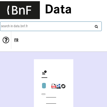
Data
search in data.bnf.fr
FR