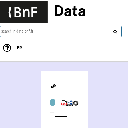
Data
search in data.bnf.fr
FR