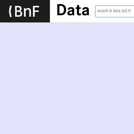
Data
search in data.bnf.fr