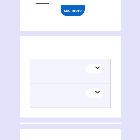
see more
(