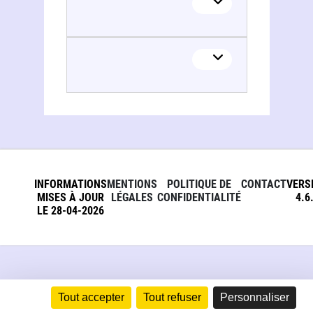
INFORMATIONS
MENTIONS
POLITIQUE DE
CONTACT
VERS
MISES À JOUR
LÉGALES
CONFIDENTIALITÉ
4.6
LE 28-04-2026
Tout accepter
Tout refuser
Personnaliser