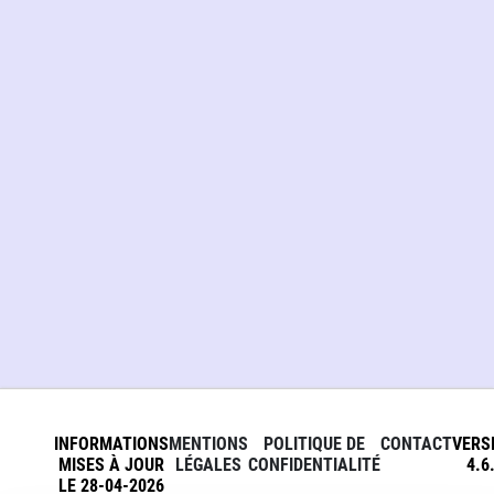
INFORMATIONS
MENTIONS
POLITIQUE DE
CONTACT
VERS
MISES À JOUR
LÉGALES
CONFIDENTIALITÉ
4.6
LE 28-04-2026