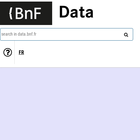
Data
search in data.bnf.fr
FR