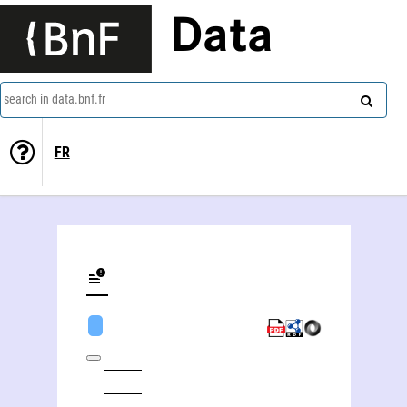
Data
search in data.bnf.fr
FR