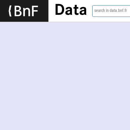
Data
search in data.bnf.fr