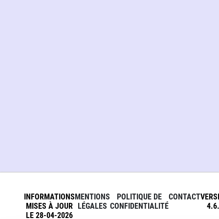
INFORMATIONS
MENTIONS
POLITIQUE DE
CONTACT
VERS
MISES À JOUR
LÉGALES
CONFIDENTIALITÉ
4.6
LE 28-04-2026