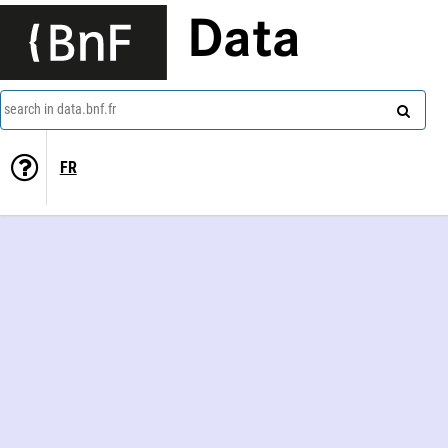
Data
search in data.bnf.fr
FR