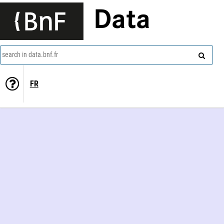
Data
search in data.bnf.fr
FR