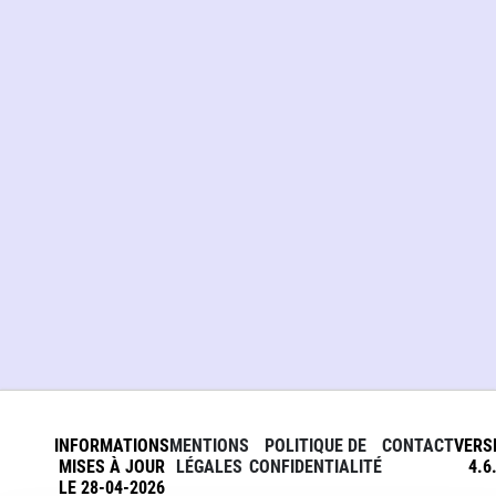
INFORMATIONS
MENTIONS
POLITIQUE DE
CONTACT
VERS
MISES À JOUR
LÉGALES
CONFIDENTIALITÉ
4.6
LE 28-04-2026