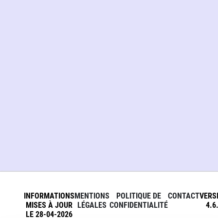
INFORMATIONS
MENTIONS
POLITIQUE DE
CONTACT
VERS
MISES À JOUR
LÉGALES
CONFIDENTIALITÉ
4.6
LE 28-04-2026