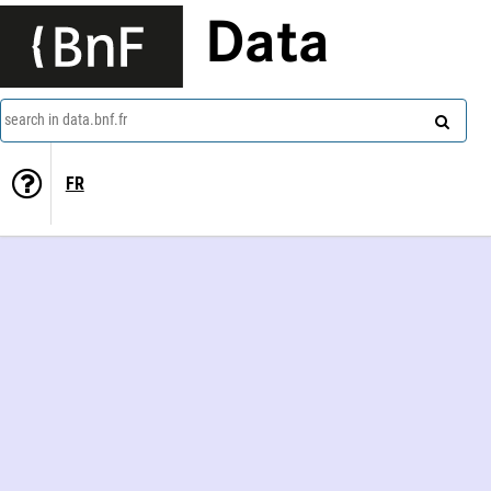
Data
search in data.bnf.fr
FR