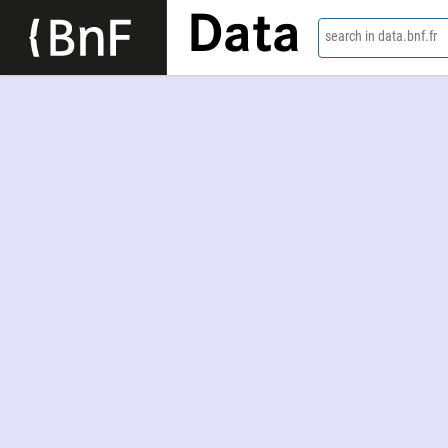
Data
search in data.bnf.fr