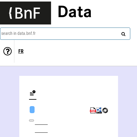
Data
search in data.bnf.fr
FR