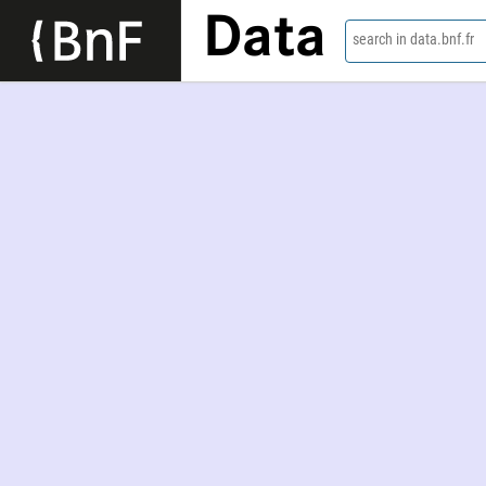
Data
search in data.bnf.fr