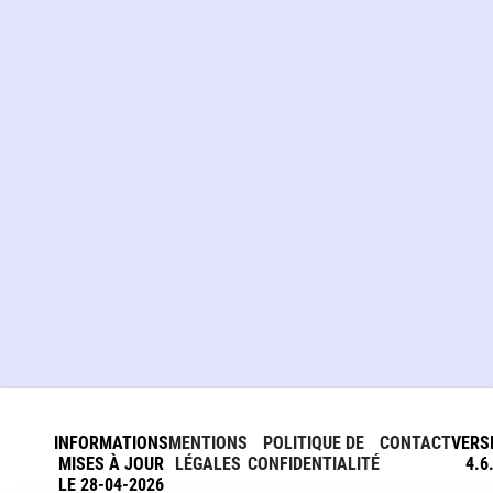
INFORMATIONS
MENTIONS
POLITIQUE DE
CONTACT
VERS
MISES À JOUR
LÉGALES
CONFIDENTIALITÉ
4.6
LE 28-04-2026