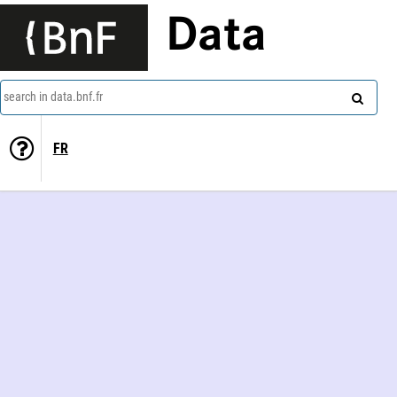
Data
search in data.bnf.fr
FR