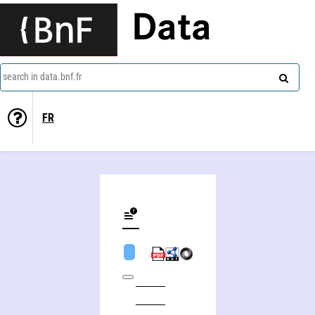
Data
search in data.bnf.fr
FR