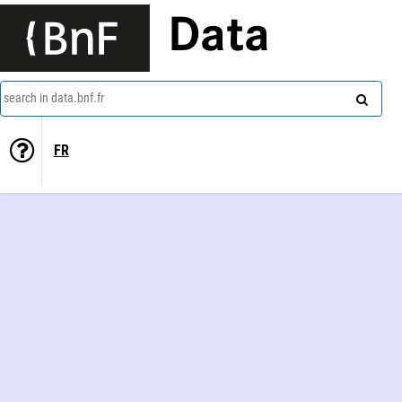
Data
search in data.bnf.fr
FR