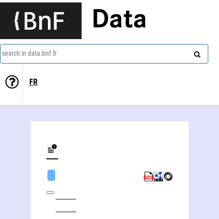
Data
search in data.bnf.fr
FR