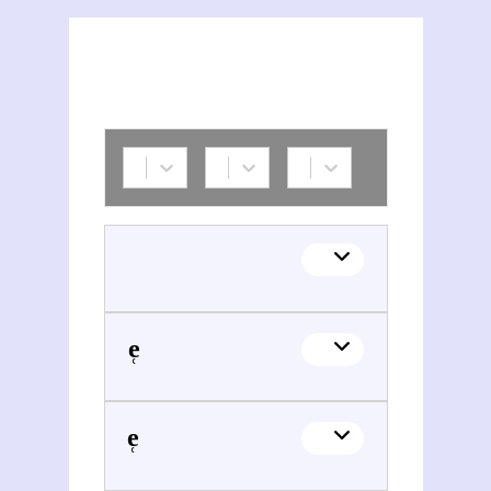
Polska akademia umieje̜tności
Antoni Ke̜piński (1918-1972)