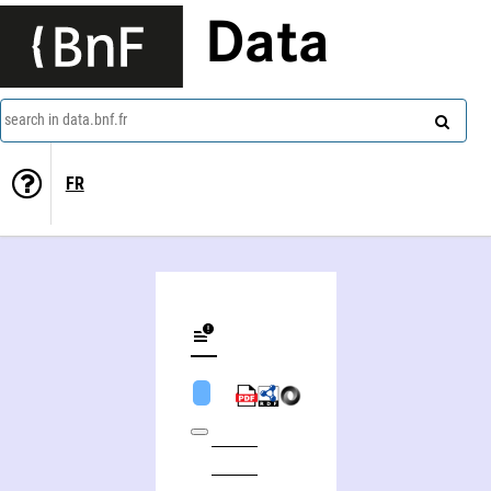
Data
search in data.bnf.fr
FR