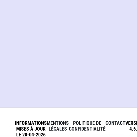
INFORMATIONS
MENTIONS
POLITIQUE DE
CONTACT
VERS
MISES À JOUR
LÉGALES
CONFIDENTIALITÉ
4.6
LE 28-04-2026