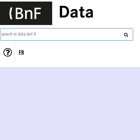
Data
search in data.bnf.fr
FR