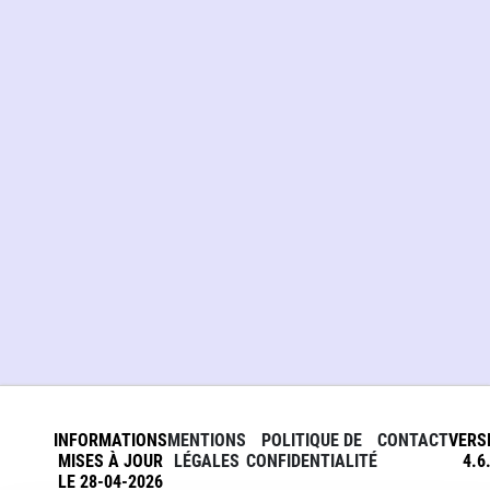
INFORMATIONS
MENTIONS
POLITIQUE DE
CONTACT
VERS
MISES À JOUR
LÉGALES
CONFIDENTIALITÉ
4.6
LE 28-04-2026