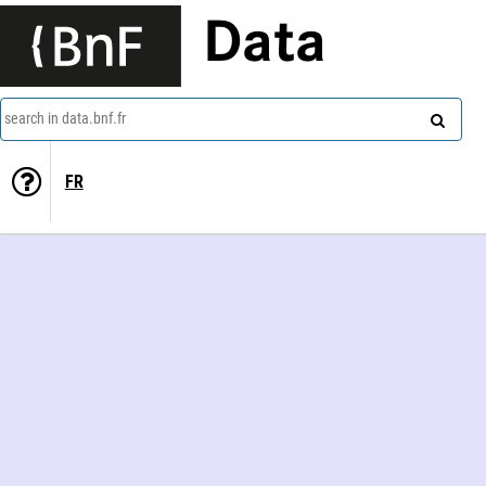
Data
search in data.bnf.fr
FR