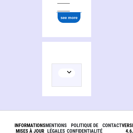
see more
INFORMATIONS
MENTIONS
POLITIQUE DE
CONTACT
VERS
MISES À JOUR
LÉGALES
CONFIDENTIALITÉ
4.6