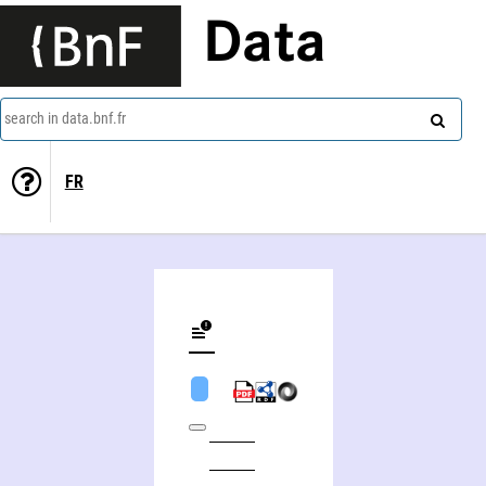
Data
search in data.bnf.fr
FR