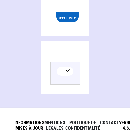
see more
INFORMATIONS
MENTIONS
POLITIQUE DE
CONTACT
VERS
MISES À JOUR
LÉGALES
CONFIDENTIALITÉ
4.6