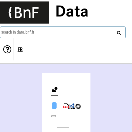
Data
search in data.bnf.fr
FR