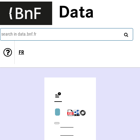
Data
search in data.bnf.fr
FR