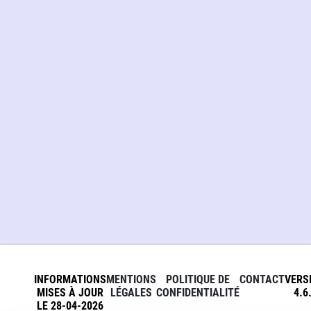
INFORMATIONS
MENTIONS
POLITIQUE DE
CONTACT
VERS
MISES À JOUR
LÉGALES
CONFIDENTIALITÉ
4.6
LE 28-04-2026