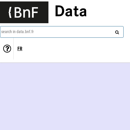
Data
search in data.bnf.fr
FR