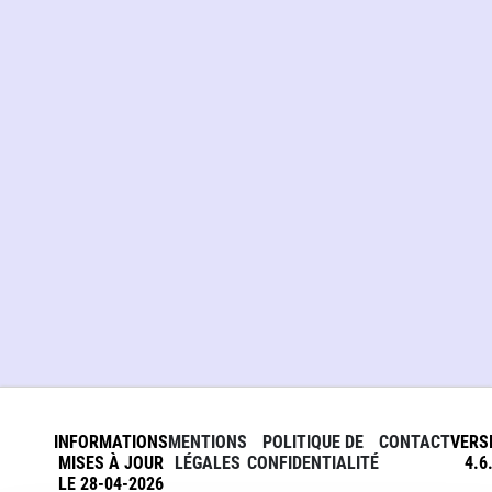
INFORMATIONS
MENTIONS
POLITIQUE DE
CONTACT
VERS
MISES À JOUR
LÉGALES
CONFIDENTIALITÉ
4.6
LE 28-04-2026