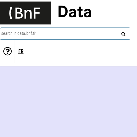
Data
search in data.bnf.fr
FR