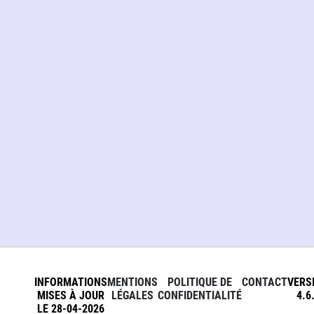
INFORMATIONS
MENTIONS
POLITIQUE DE
CONTACT
VERS
MISES À JOUR
LÉGALES
CONFIDENTIALITÉ
4.6
LE 28-04-2026