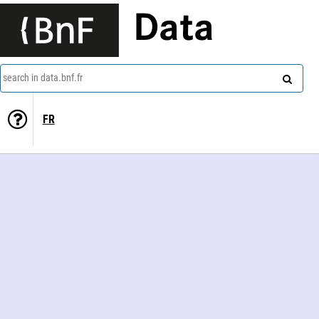
Data
search in data.bnf.fr
FR