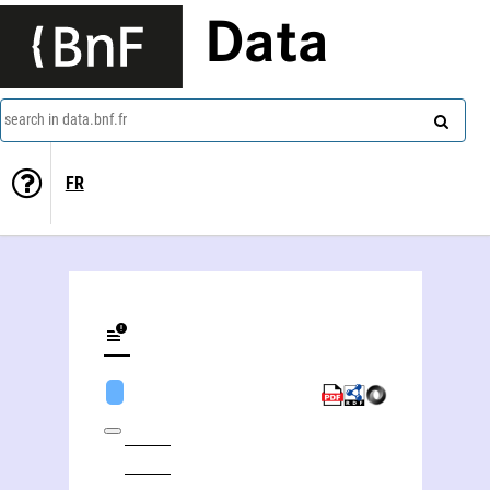
Data
search in data.bnf.fr
FR