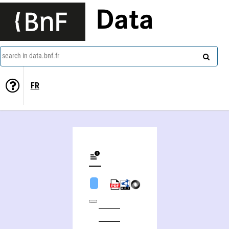
Data
search in data.bnf.fr
FR