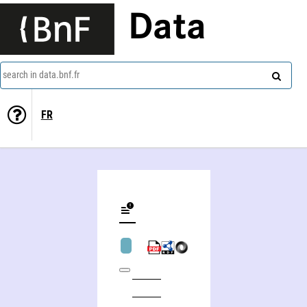
Data
search in data.bnf.fr
FR