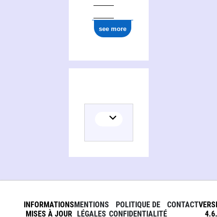
see more
INFORMATIONS
MENTIONS
POLITIQUE DE
CONTACT
VERS
MISES À JOUR
LÉGALES
CONFIDENTIALITÉ
4.6