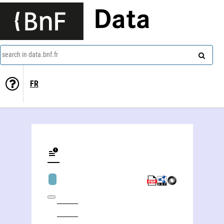
Data
search in data.bnf.fr
FR