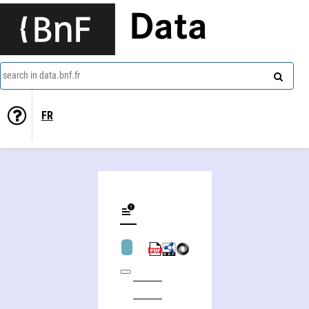
Data
search in data.bnf.fr
FR