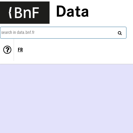
Data
search in data.bnf.fr
FR