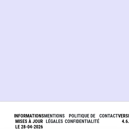
INFORMATIONS
MENTIONS
POLITIQUE DE
CONTACT
VERS
MISES À JOUR
LÉGALES
CONFIDENTIALITÉ
4.6
LE 28-04-2026