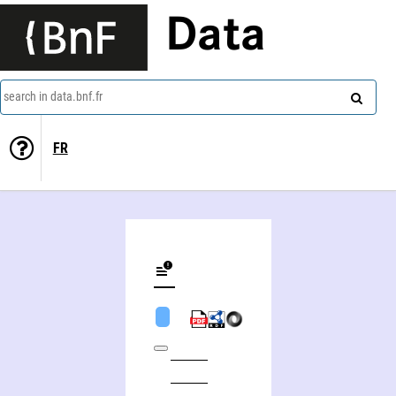
Data
search in data.bnf.fr
FR