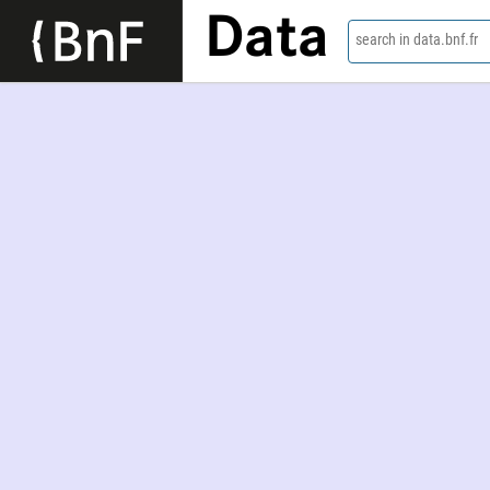
Data
search in data.bnf.fr