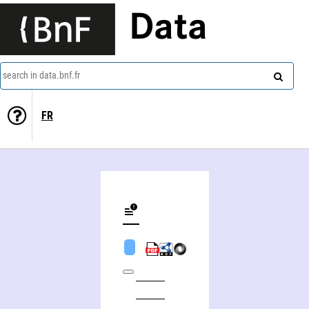
Data
search in data.bnf.fr
FR