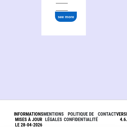
0000 0001 1771 9327
see more
INFORMATIONS
MENTIONS
POLITIQUE DE
CONTACT
VERS
MISES À JOUR
LÉGALES
CONFIDENTIALITÉ
4.6
LE 28-04-2026