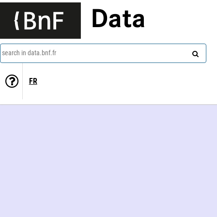
Data
search in data.bnf.fr
FR