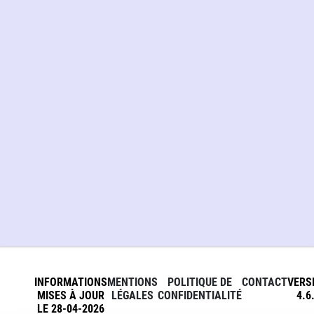
INFORMATIONS
MENTIONS
POLITIQUE DE
CONTACT
VERS
MISES À JOUR
LÉGALES
CONFIDENTIALITÉ
4.6
LE 28-04-2026