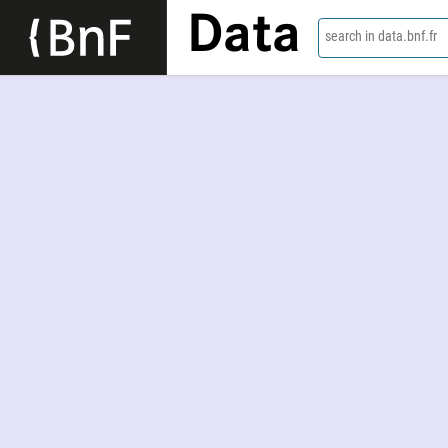
Data
search in data.bnf.fr