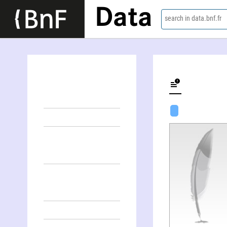
Data
search in data.bnf.fr