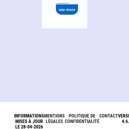
ark:/12148/cb13177631t
see more
INFORMATIONS
MENTIONS
POLITIQUE DE
CONTACT
VERS
MISES À JOUR
LÉGALES
CONFIDENTIALITÉ
4.6
LE 28-04-2026