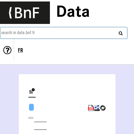
Data
search in data.bnf.fr
FR