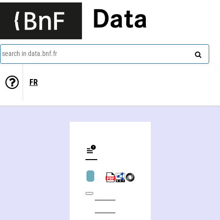
Data
search in data.bnf.fr
FR