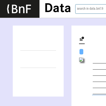
Data
search in data.bnf.fr