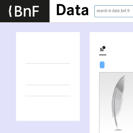
Data
search in data.bnf.fr