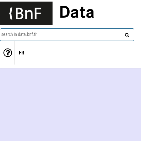
Data
search in data.bnf.fr
FR