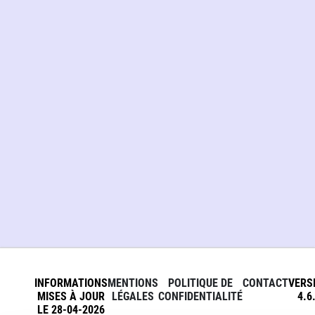
INFORMATIONS
MENTIONS
POLITIQUE DE
CONTACT
VERS
MISES À JOUR
LÉGALES
CONFIDENTIALITÉ
4.6
LE 28-04-2026