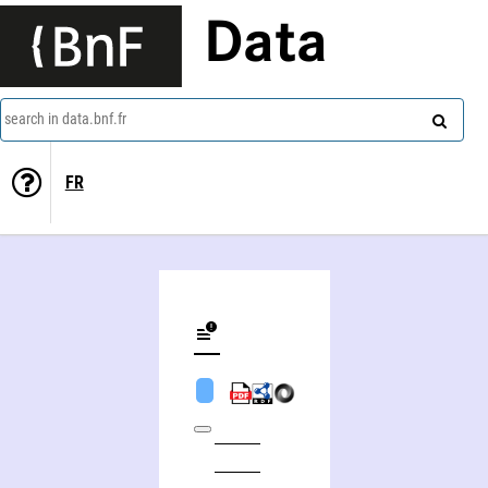
Data
search in data.bnf.fr
FR