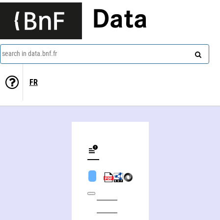
Data
search in data.bnf.fr
FR