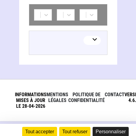
INFORMATIONS
MENTIONS
POLITIQUE DE
CONTACT
VERS
MISES À JOUR
LÉGALES
CONFIDENTIALITÉ
4.6
LE 28-04-2026
Tout accepter
Tout refuser
Personnaliser