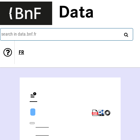
Data
search in data.bnf.fr
FR