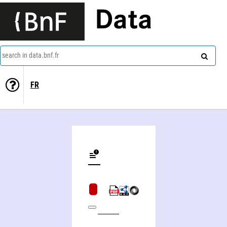
Data
search in data.bnf.fr
FR