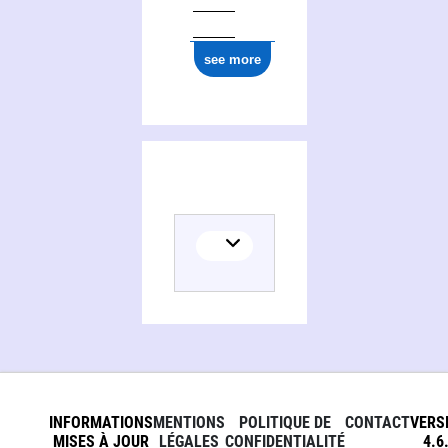
see more
INFORMATIONS
MENTIONS
POLITIQUE DE
CONTACT
VERS
MISES À JOUR
LÉGALES
CONFIDENTIALITÉ
4.6