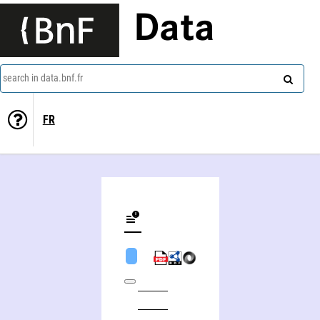
Data
search in data.bnf.fr
FR