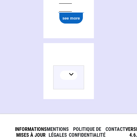
see more
INFORMATIONS
MENTIONS
POLITIQUE DE
CONTACT
VERS
MISES À JOUR
LÉGALES
CONFIDENTIALITÉ
4.6