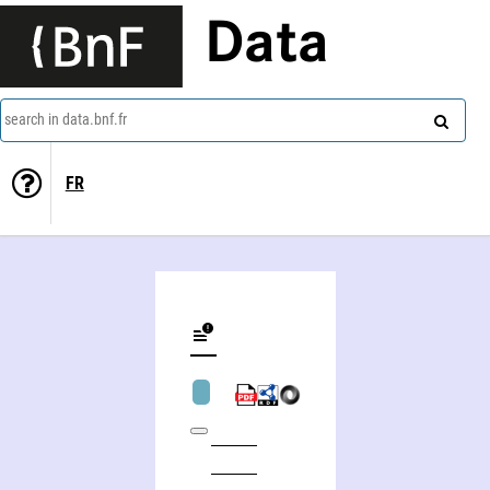
Data
search in data.bnf.fr
FR